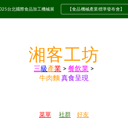
2025台北國際食品加工機械展
【食品機械產業標準發布會】
ip to main content
Skip to navigat
湘客工坊
三
級
產
業
>
餐飲業
>
牛肉麵
真食呈現
菜單
社群
好友