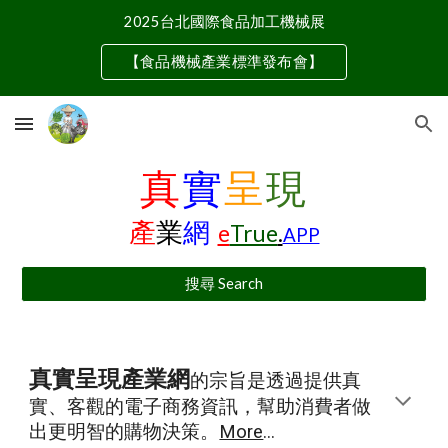
2025台北國際食品加工機械展
Skip to main content
Skip to navigation
【食品機械產業標準發布會】
真
實
呈
現
產
業
網
e
True
.
APP
搜尋 Search
真實呈現產業網
的宗旨是透過提供真
實、客觀的電子商務資訊，幫助消費者做
出更明智的購物決策。
More
...