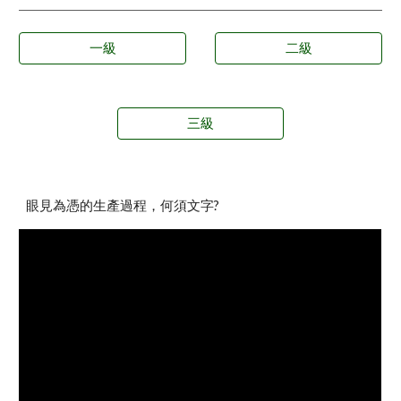
一級
二級
三級
眼見為憑的生產過程，何須文字?